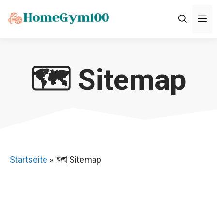
Zum
M
Inhalt
springen
🗺️ Sitemap
Startseite
»
🗺️ Sitemap