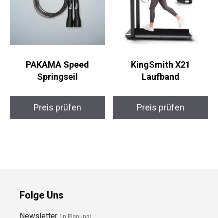
PAKAMA Speed
KingSmith X21
Springseil
Laufband
Preis prüfen
Preis prüfen
Folge Uns
Newsletter
(in Planung)