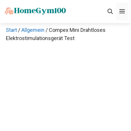
Zum
M
Inhalt
springen
Start
/
Allgemein
/ Compex Mini Drahtloses
Elektrostimulationsgerät Test