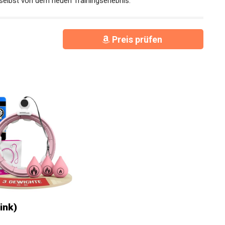
selbst von dem neuen Trainingserlebnis.
Preis prüfen
ink)