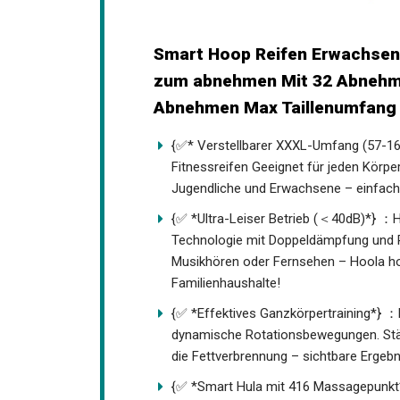
Smart Hoop Reifen Erwachsene
zum abnehmen Mit 32 Abnehm
Abnehmen Max Taillenumfang 
{✅* Verstellbarer XXXL-Umfang (57-1
Fitnessreifen Geeignet für jeden Körp
Jugendliche und Erwachsene – einfach
{✅ *Ultra-Leiser Betrieb (＜40dB)*} ：Ho
Technologie mit Doppeldämpfung und P
Musikhören oder Fernsehen – Hoola 
Familienhaushalte!
{✅ *Effektives Ganzkörpertraining*} ：
dynamische Rotationsbewegungen. Stär
die Fettverbrennung – sichtbare Ergeb
{✅ *Smart Hula mit 416 Massagepunkt*