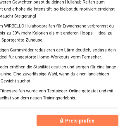
hweren Gewichten passt du deinen Hullahub Reifen zum
t und erhöhe die Intensität, so bleibst du motiviert erreichst
 braucht Steigerung!
WIRBELLO Hulahoopreifen für Erwachsene verbrennst du
is zu 30% mehr Kalorien als mit anderen Hoops – ideal zu
 Sportgeräte Zuhause.
gen Gummiräder reduzieren den Lärm deutlich, sodass dein
– ideal für ungestörte Home-Workouts vorm Fernseher.
r erhöhen die Stabilität deutlich und sorgen für eine lange
aining. Eine zuverlässige Wahl, wenn du einen langlebigen
 Gewicht suchst.
nessreifen wurde von Testsieger-Online getestet und mit
selbst von dem neuen Trainingserlebnis.
Preis prüfen