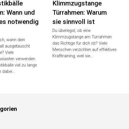
tikbälle
Klimmzugstange
n: Wann und
Türrahmen: Warum
es notwendig
sie sinnvoll ist
Du überlegst, ob eine
Klimmzugstange am Türrahmen
ich, wann dein
das Richtige für dich ist? Viele
ll ausgetauscht
Menschen verzichten auf effektives
e? Viele
Krafttraining, weil sie…
usiasten verwenden
ikbälle viel zu lange
n dabei…
gorien