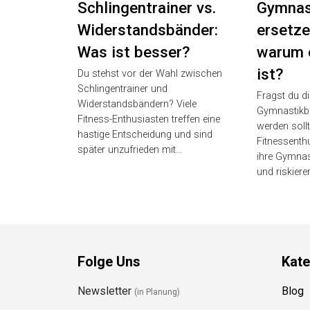
Schlingentrainer vs.
Gymnas
Widerstandsbänder:
ersetze
Was ist besser?
warum 
ist?
Du stehst vor der Wahl zwischen
Schlingentrainer und
Fragst du d
Widerstandsbändern? Viele
Gymnastikba
Fitness-Enthusiasten treffen eine
werden sollt
hastige Entscheidung und sind
Fitnessenth
später unzufrieden mit…
ihre Gymnast
und riskiere
Folge Uns
Kate
Newsletter
Blog
(in Planung)