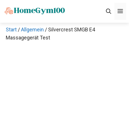
Zum
M
Inhalt
springen
Start
/
Allgemein
/ Silvercrest SMGB E4
Massagegerät Test